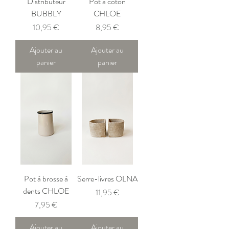
Distributeur
Pot à coton
BUBBLY
CHLOE
Prix
Prix
10,95 €
8,95 €
Ajouter au
Ajouter au
panier
panier
Pot à brosse à
Serre-livres OLNA
dents CHLOE
Prix
11,95 €
Prix
7,95 €
Ajouter au
Ajouter au