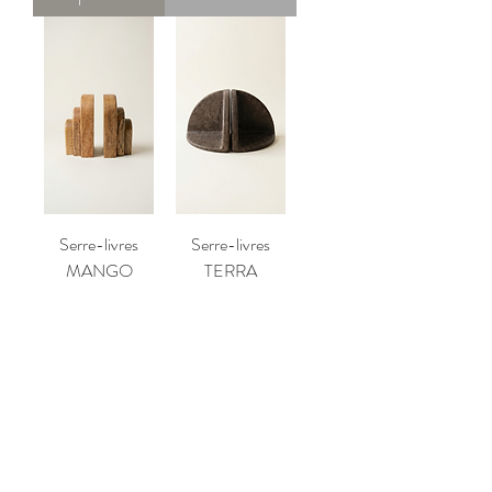
Serre-livres
Serre-livres
MANGO
TERRA
Prix
Prix
22,95 €
12,95 €
Ajouter au
Ajouter au
panier
panier