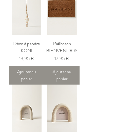
Déco à pendre
Paillasson
KONI
BIENVENIDOS
Prix
Prix
19,95 €
17,95 €
Ajouter au
Ajouter au
panier
panier