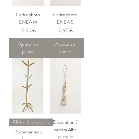
Cadre photo
Cadre photo
ENEA M
ENEA S
Prix
Prix
13,95 €
10,95 €
Ajouter au
Ajouter au
panier
panier
Décoration à
Click and collect only
pendre Alba
Portemanteau
Prix
13,95 €