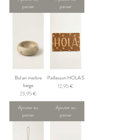
panier
panier
Bol en marbre
Paillasson HOLA S
beige
Prix
12,95 €
Prix
23,95 €
Ajouter au
Ajouter au
panier
panier