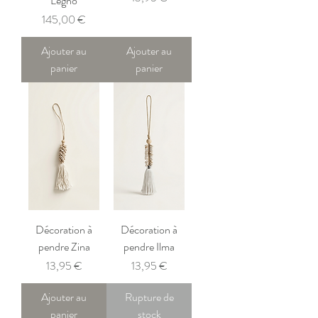
Legno
Prix
145,00 €
Ajouter au
Ajouter au
panier
panier
Décoration à
Décoration à
pendre Zina
pendre Ilma
Prix
Prix
13,95 €
13,95 €
Ajouter au
Rupture de
panier
stock