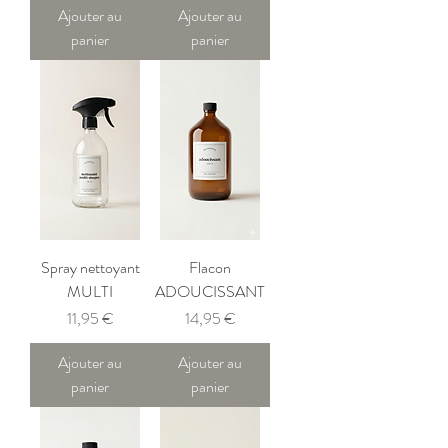
Ajouter au
Ajouter au
panier
panier
Spray nettoyant
Flacon
MULTI
ADOUCISSANT
Prix
Prix
11,95 €
14,95 €
Ajouter au
Ajouter au
panier
panier