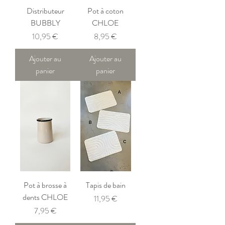
Distributeur
Pot à coton
BUBBLY
CHLOE
Prix
Prix
10,95 €
8,95 €
Ajouter au
Ajouter au
panier
panier
Pot à brosse à
Tapis de bain
dents CHLOE
Prix
11,95 €
Prix
7,95 €