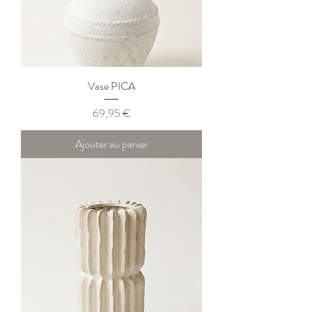
Vase PICA
Prix
69,95 €
Ajouter au panier