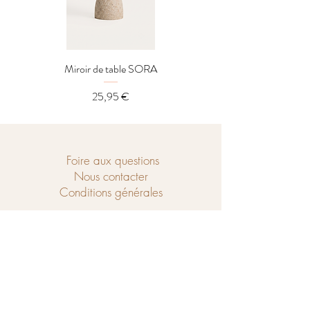
Miroir de table SORA
Distributeur LOREL
Prix
25,95 €
Foire aux questions
Nous contacter
Conditions générales
Ouvert du mercredi au samedi de
10h à 18h et le dimanche de 14h à 18h.
Chaussé de Tubize 208
1440 Braine-le-Château