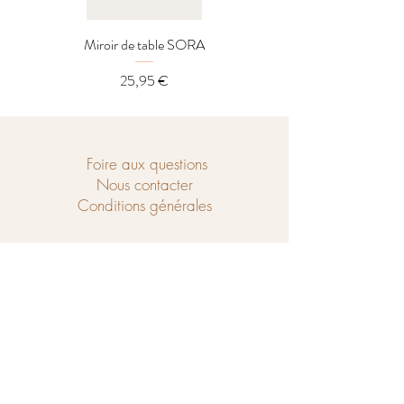
Miroir de table SORA
Distributeur LOREL
Prix
25,95 €
Foire aux questions
Nous contacter
Conditions générales
Ouvert du mercredi au samedi de
10h à 18h et le dimanche de 14h à 18h.
Chaussé de Tubize 208
1440 Braine-le-Château