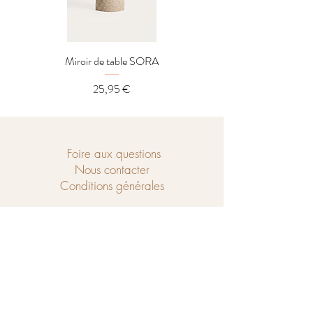
Miroir de table SORA
Distributeur LOREL
Prix
25,95 €
Foire aux questions
Nous contacter
Conditions générales
Ouvert du mercredi au samedi de
10h à 18h et le dimanche de 14h à 18h.
Chaussé de Tubize 208
1440 Braine-le-Château