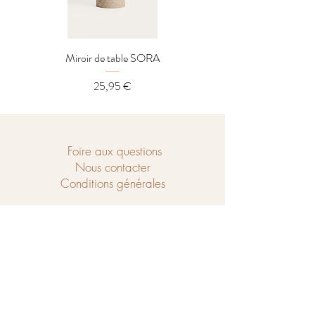
Miroir de table SORA
Distributeur LOREL
Prix
25,95 €
Foire aux questions
Nous contacter
Conditions générales
Ouvert du mercredi au samedi de
10h à 18h et le dimanche de 14h à 18h.
Chaussé de Tubize 208
1440 Braine-le-Château