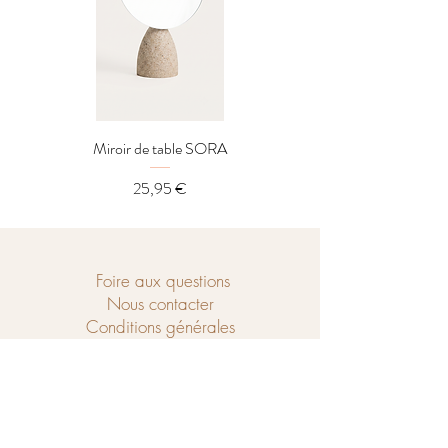
Miroir de table SORA
Distributeur LOREL
Prix
25,95 €
Foire aux questions
Nous contacter
Conditions générales
Ouvert du mercredi au samedi de
10h à 18h et le dimanche de 14h à 18h.
Chaussé de Tubize 208