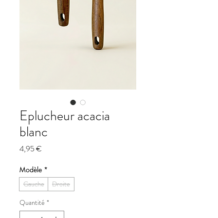
Eplucheur acacia
blanc
Prix
4,95 €
Modèle
*
Gauche
Droite
Quantité
*