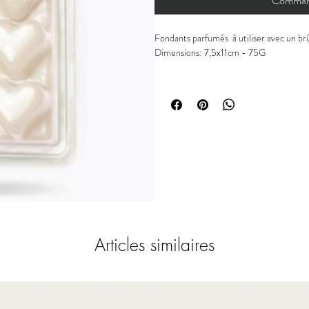
Command
Fondants parfumés à utiliser avec un b
Dimensions: 7,5x11cm - 75G
Parfums: Ce parfum se caractérise par 
notes terreuses et légèrement fruitées.
orange Moro. Notes de cœur : cachemire,
Articles similaires