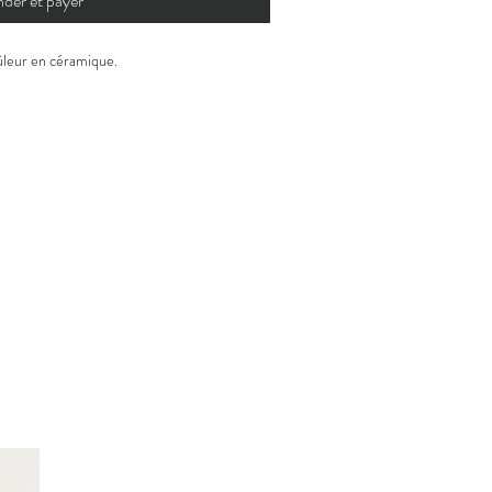
er et payer
rûleur en céramique.
un agrume doux et lumineux, mêlé à des
 Notes de tête : bergamote, citron Meyer,
 ylang-ylang, romarin, jasmin noir, thym.