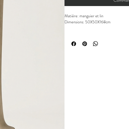
Command
Matière: manguier et lin
Dimensions: 50X50X168cm
Chaque pièce est unique.
Les articles peuvent présenter de légères
matières naturelles ou à la fabrication. 
défauts.