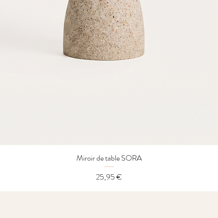
Miroir de table SORA
Aperçu rapide
Prix
25,95 €