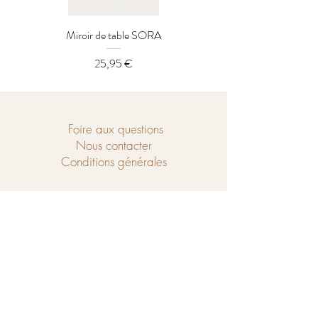
Miroir de table SORA
Distributeur LOREL
Prix
25,95 €
Foire aux questions
Nous contacter
Conditions générales
Ouvert du mercredi au samedi de
10h à 18h et le dimanche de 14h à 18h.
Chaussé de Tubize 208
1440 Braine-le-Château