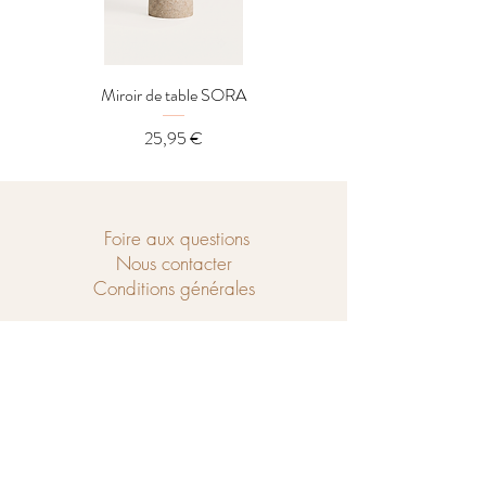
Miroir de table SORA
Distributeur LOREL
Prix
25,95 €
Foire aux questions
Nous contacter
Conditions générales
Ouvert du mercredi au samedi de
10h à 18h et le dimanche de 14h à 18h.
Chaussé de Tubize 208
1440 Braine-le-Château