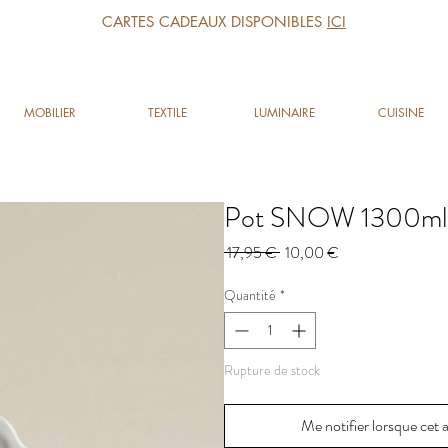
CARTES CADEAUX DISPONIBLES
ICI
MOBILIER
TEXTILE
LUMINAIRE
CUISINE
Pot SNOW 1300ml
Prix
Prix
 17,95 € 
10,00 €
original
promotionnel
Quantité
*
Rupture de stock
Me notifier lorsque cet a