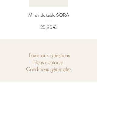
Miroir de table SORA
Distributeur LOREL
Prix
25,95 €
Foire aux questions
Nous contacter
Conditions générales
Ouvert du mercredi au samedi de
10h à 18h et le dimanche de 14h à 18h.
Chaussé de Tubize 208
1440 Braine-le-Château