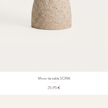
Miroir de table SORA
Aperçu rapide
Prix
25,95 €