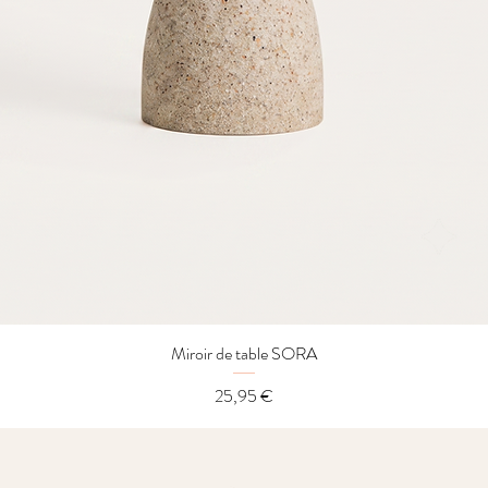
Miroir de table SORA
Aperçu rapide
Prix
25,95 €