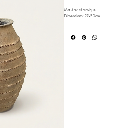
Matière: céramique
Dimensions: 27x50cm
Chaque pièce est unique.
Les articles peuvent présenter de légères
matières naturelles ou à la fabrication. 
défauts.