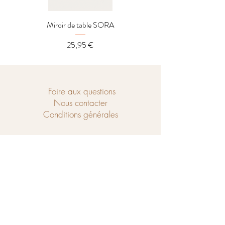
Miroir de table SORA
Distributeur LOREL
Prix
25,95 €
Foire aux questions
Nous contacter
Conditions générales
Ouvert du mercredi au samedi de
10h à 18h et le dimanche de 14h à 18h.
Chaussé de Tubize 208
1440 Braine-le-Château