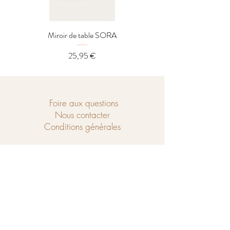
Miroir de table SORA
Distributeur LOREL
Prix
25,95 €
Foire aux questions
Nous contacter
Conditions générales
Ouvert du mercredi au samedi de
10h à 18h et le dimanche de 14h à 18h.
Chaussé de Tubize 208
1440 Braine-le-Château