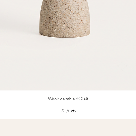
Miroir de table SORA
Quick View
Price
25,95€