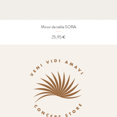
Miroir de table SORA
Aperçu rapide
Prix
25,95 €