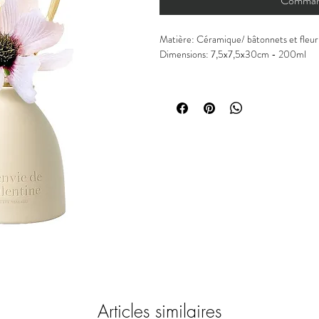
Command
Matière: Céramique/ bâtonnets et fleur
Dimensions: 7,5x7,5x30cm - 200ml
Parfums: Ce parfum peut être décrit c
à un arôme terreux et à de légères notes
Articles similaires