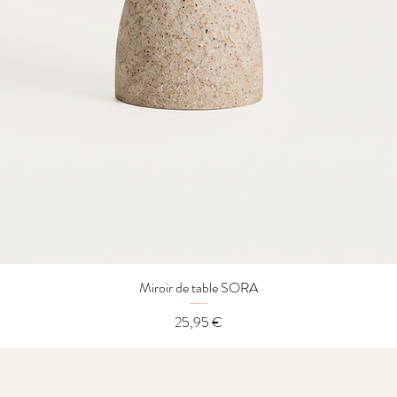
Miroir de table SORA
Aperçu rapide
Prix
25,95 €