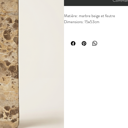
Command
Matière: marbre beige et feutre
Dimensions: 15x53cm
Chaque pièce est unique.
Les articles peuvent présenter de légères
matières naturelles ou à la fabrication. 
défauts.