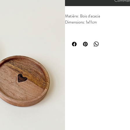
Command
Matière: Bois d'acacia
Dimensions: 1x11cm
Chaque pièce est unique.
Les articles peuvent présenter de légères
matières naturelles ou à la fabrication. 
défauts.
Les fissures éventuelles sont naturelles et