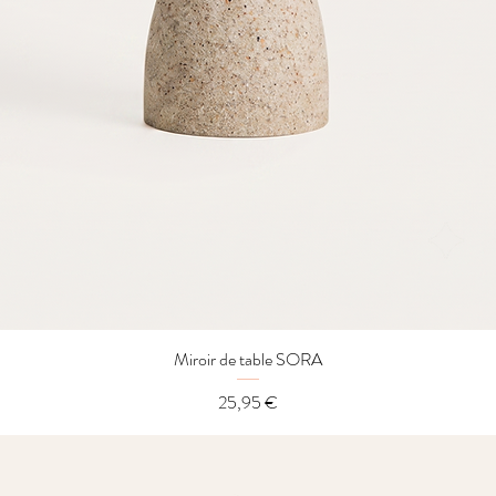
Miroir de table SORA
Aperçu rapide
Prix
25,95 €