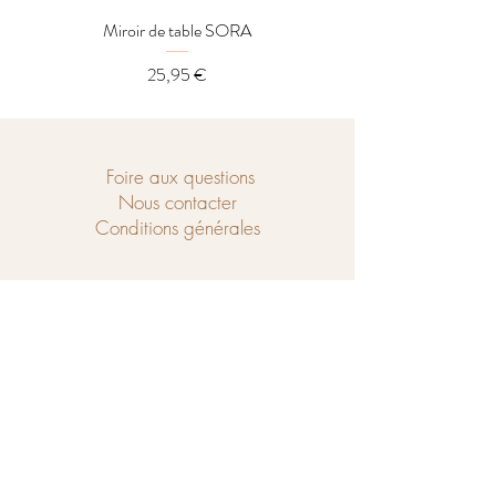
Miroir de table SORA
Distributeur LOREL
Prix
25,95 €
Foire aux questions
Nous contacter
Conditions générales
Ouvert du mercredi au samedi de
10h à 18h et le dimanche de 14h à 18h.
Chaussé de Tubize 208
1440 Braine-le-Château