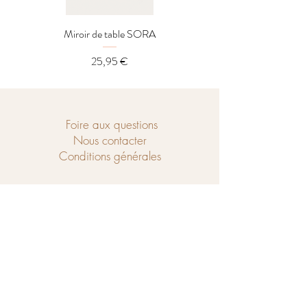
Miroir de table SORA
Distributeur LOREL
Prix
25,95 €
Foire aux questions
Nous contacter
Conditions générales
Ouvert du mercredi au samedi de
10h à 18h et le dimanche de 14h à 18h.
Chaussé de Tubize 208
1440 Braine-le-Château