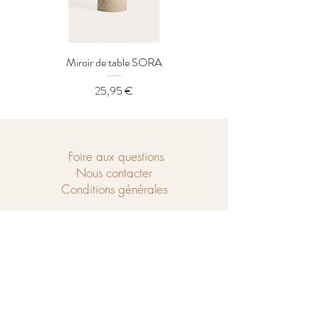
Miroir de table SORA
Distributeur LOREL
Prix
25,95 €
Foire aux questions
Nous contacter
Conditions générales
Ouvert du mercredi au samedi de
10h à 18h et le dimanche de 14h à 18h.
Chaussé de Tubize 208
1440 Braine-le-Château