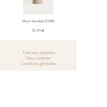
Miroir de table SORA
Distributeur LOREL
Prix
25,95 €
Foire aux questions
Nous contacter
Conditions générales
Ouvert du mercredi au samedi de
10h à 18h et le dimanche de 14h à 18h.
Chaussé de Tubize 208
1440 Braine-le-Château