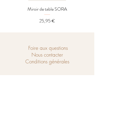
Miroir de table SORA
Distributeur LOREL
Prix
25,95 €
Foire aux questions
Nous contacter
Conditions générales
Ouvert du mercredi au samedi de
10h à 18h et le dimanche de 14h à 18h.
Chaussé de Tubize 208
1440 Braine-le-Château